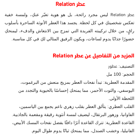
عطر Relation
عطر Relation
ليس مجرد رائحة، بل هو هوية تعبّر عنكِ، ولمسة خفية
تعكس شخصيتكِ في كل لحظة. يجسد هذا العطر الأنوثة الساحرة بأسلوب
راقٍ، من خلال تركيبته الفريدة التي تمزج بين الانتعاش والدفء، ليمنحكِ
حضورًا جذابًا يدوم لساعات، ويكون الرفيق المثالي لكِ في كل مناسبة.
المزيد من التفاصيل عن عطر Relation
عطور
التصنيف:
الحجم: 100 مل
المقدمة العطرية: تبدأ نفحات العطر بمزيج منعش من البرغموت،
اليوسفي، والتوت الأحمر، مما يمنحكِ إحساسًا بالحيوية والتجدد من
اللحظة الأولى.
القلب العطري: يتألق العطر بقلب زهري ناعم يجمع بين الياسمين،
الفاوانيا، وزهور البرتقال، ليضيف لمسة أنثوية رقيقة ومفعمة بالجاذبية.
القاعدة العطرية: تترك القاعدة أثرًا دافئًا بفضل نفحات المسك الأبيض،
الفانيليا، وخشب الصندل، مما يمنحكِ ثباتًا يدوم طوال اليوم.