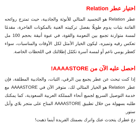
اختيار عطر Relation
عطر Relation هو التجسيد المثالي للأنوثة والجاذبية، حيث تمتزج روائحه
الفاتنة بثبات يدوم طويلًا بفضل تركيبته الغنية بالمكونات الفاخرة، مقدمًا
لمسة متوازنة تجمع بين النعومة والقوة، في عبوة أنيقة بحجم 100 مل
تعكس رقيه وتميزه، ليكون الخيار الأمثل لكل الأوقات والمناسبات، سواء
كعطر يومي ناعم أو لمسة آسرة تكمّل إطلالتك في اللحظات الخاصة.
احصل عليه الآن من AAAASTORE!
إذا كنت تبحث عن عطر يجمع بين الرقي، الثبات، والجاذبية المطلقة، فإن
عطر Relation
هو الخيار المثالي لك، متوفر الآن في AAAASTORE مع
خدمة التوصيل السريع لجميع أنحاء المملكة العربية السعودية، كما يمكنك
طلبه بسهولة من خلال تطبيق AAAASTORE المتاح على متجر بلاي وأبل
ستور.
دع عطرك يتحدث عنك واترك بصمتك الفريدة أينما ذهبت!