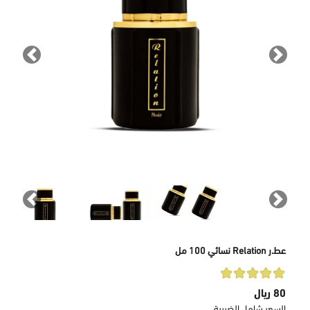
revious
Next
revious
Next
عط.ر Relation نسائي 100 مل
80 ريال
السعر شامل الضريبة