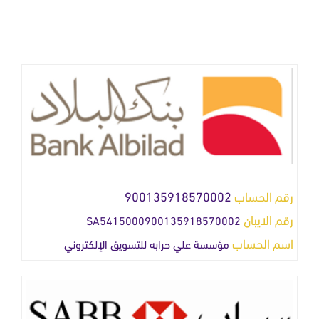
رقم الحساب
900135918570002
رقم الايبان
SA5415000900135918570002
اسم الحساب
مؤسسة علي حرابه للتسويق الإلكتروني