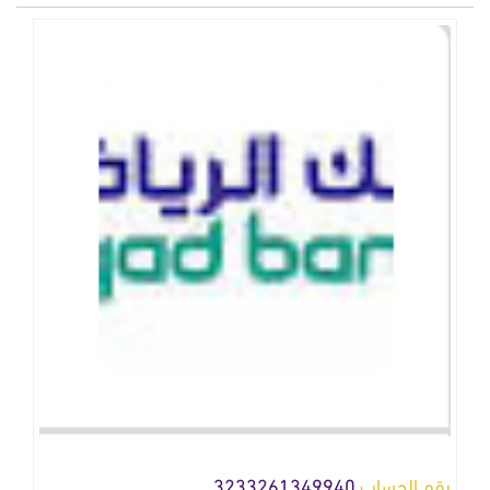
رقم الحساب
3233261349940