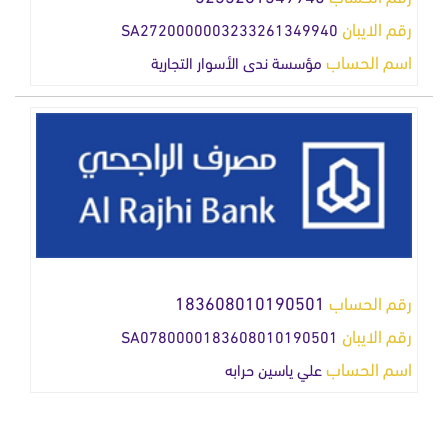
رقم الايبان
SA2720000003233261349940
اسم الحساب
مؤسسة ندى الأسوار التجارية
رقم الحساب
183608010190501
رقم الايبان
SA0780000183608010190501
اسم الحساب
علي ياسين حرابه