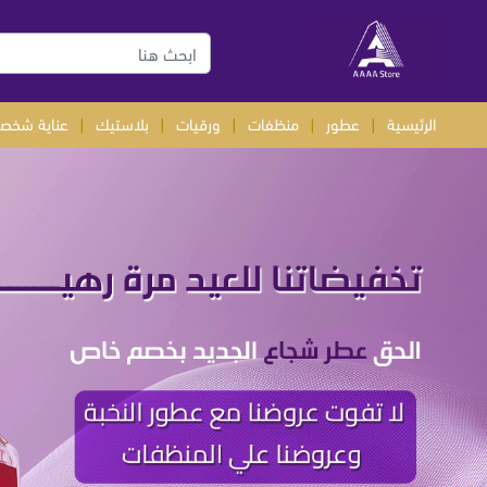
الرئيسية
|
عطور
|
منظفات
|
ورقيات
|
بلاستيك
|
عناية شخصي