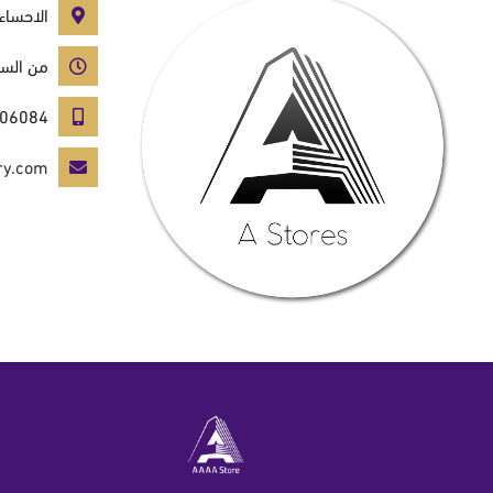
الاحساء 
من السبت الى ا
966-135306084
ry.com