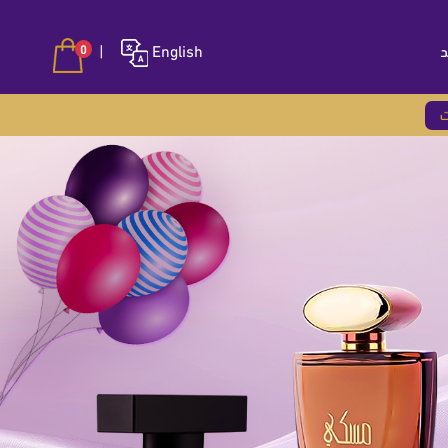
د
English
|
0
ت