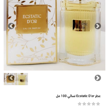
revious
Next
revious
Next
عطر Ecstatic D’or نسائي 100 مل