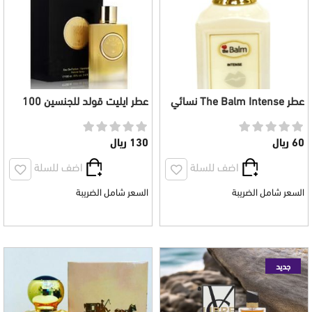
عطر The Balm Intense نسائي
عطر ايليت قولد للجنسين 100
100 مل
مل
60 ريال
130 ريال
اضف للسلة
اضف للسلة
السعر شامل الضريبة
السعر شامل الضريبة
جديد