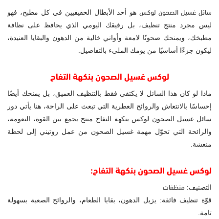
سائل غسيل الصحون لوكس
هو أحد الأبطال الحقيقيين في كل مطبخ، فهو
ليس مجرد منتج تنظيف، بل رفيقك اليومي الذي يحافظ على نظافة
مطبخك، ويمنحك صحونًا لامعة وأواني خالية من الدهون والبقايا العنيدة،
ليكون جزءًا أساسيًا من يومك المليء بالتفاصيل.
لوكس غسيل الصحون بنكهة التفاح
ماذا لو كان هذا السائل لا يكتفي فقط بالتنظيف العميق، بل يمنحك أيضًا
إحساسًا بالانتعاش والروائح العطرية التي تبعث على الراحة، هنا يأتي دور
سائل غسيل الصحون لوكس
بنكهة التفاح منتج يجمع بين القوة، النعومة،
والرائحة التي تحوّل مهمة غسيل الصحون من عمل روتيني إلى لحظة
منعشة.
لوكس غسيل الصحون بنكهة التفاح:
منظفات
التصنيف:
قوّة تنظيف فائقة: يزيل الدهون، بقايا الطعام، والروائح الصعبة بسهولة
تامة.