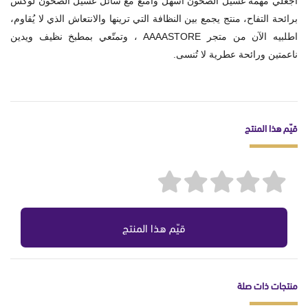
اجعلي مهمة غسيل الصحون أسهل وأمتع مع سائل غسيل الصحون لوكس
برائحة التفاح، منتج يجمع بين النظافة التي ترينها والانتعاش الذي لا يُقاوم،
اطلبيه الآن من متجر AAAASTORE ، وتمتّعي بمطبخ نظيف ويدين
ناعمتين ورائحة عطرية لا تُنسى.
قيّم هذا المنتج
قيّم هذا المنتج
منتجات ذات صلة