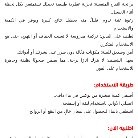
برائحة التفاح المنعشة: تجربة عطرية طبيعية تجعلك تستمتعين بكل لحظة
أثناء الغسيل.
رغوة غنية تدوم: قليلٌ منه يعطيك نتائج كبيرة ويوفر في الكمية
والاستخدام.
لطيف على اليدين: تركيبة مدروسة لا تسبب الجفاف أو التهيج، حتى مع
الاستخدام المتكرر.
أمن وصديق للبيئة: مكوّنات فعّالة دون ضرر على بشرتك أو أدواتك.
سهل الشطف: لا يترك آثارًا لزجة، مما يضمن صحونًا نظيفة وجاهزة
للاستخدام على الفور.
طريقة الاستخدام:
أضيفي كمية صغيرة من لوكس في ماء دافئ.
اغسلي الأواني باستخدام ليفة أو إسفنجة.
اشطفي بالماء للحصول على لمعان خالٍ من البقع أو الروائح.
اطلبيه الان: