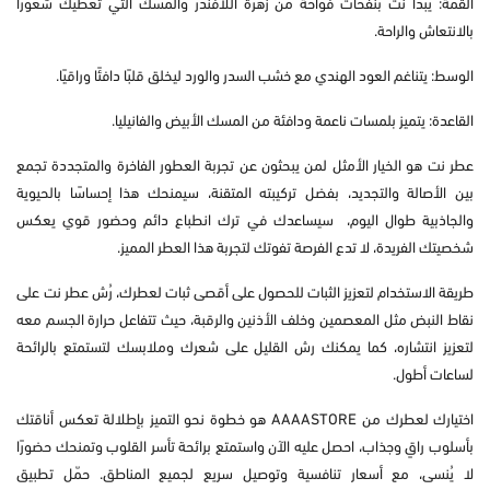
القمة: يبدأ نت بنفحات فواحة من زهرة اللافندر والمسك التي تعطيك شعورًا
بالانتعاش والراحة.
الوسط: يتناغم العود الهندي مع خشب السدر والورد ليخلق قلبًا دافئًا وراقيًا.
القاعدة: يتميز بلمسات ناعمة ودافئة من المسك الأبيض والفانيليا.
عطر نت هو الخيار الأمثل لمن يبحثون عن تجربة العطور الفاخرة والمتجددة تجمع
بين الأصالة والتجديد، بفضل تركيبته المتقنة، سيمنحك هذا إحساسًا بالحيوية
والجاذبية طوال اليوم، سيساعدك في ترك انطباع دائم وحضور قوي يعكس
شخصيتك الفريدة، لا تدع الفرصة تفوتك لتجربة هذا العطر المميز.
طريقة الاستخدام لتعزيز الثبات للحصول على أقصى ثبات لعطرك، رُش عطر نت
على
نقاط النبض مثل المعصمين وخلف الأذنين والرقبة، حيث تتفاعل حرارة الجسم معه
لتعزيز انتشاره، كما يمكنك رش القليل على شعرك وملابسك لتستمتع بالرائحة
لساعات أطول.
اختيارك لعطرك من
AAAASTORE هو خطوة نحو التميز بإطلالة تعكس أناقتك
بأسلوب راقٍ وجذاب، احصل عليه الآن واستمتع برائحة تأسر القلوب وتمنحك حضورًا
لا يُنسى، مع أسعار تنافسية وتوصيل سريع لجميع المناطق. حمّل تطبيق