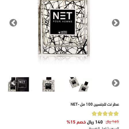
revious
Next
revious
Next
عطر نت للجنسين 100 مل -NET
165 ريال
140 ريال
خصم 15%
السعر شامل الضريبة