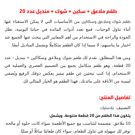
طقم ملاعق + سكين + شوك + منديل عدد 20
طقم شوك وملاعق وسكاكين
من الأساسيات التي لا يمكن الاستغناء عنها
أثناء تناول الوجبات، فمع تعدد أدوات المائدة في حياتنا اليومية، تظل
الجودة والراحة في الاستخدام من أهم المعايير التي يبحث عنها الجميع عند
اختيار ما يناسبهم، لا سيما إذا كان الطقم متكاملًا ويشمل المناديل أيضًا.
ومن هذا المنطلق، نقدم لك طقم شوك وملاعق وسكاكين + منديل - عدد
20 قطعة، وهو طقم متكامل يجمع بين التصميم العصري والعملية في
الاستخدام، إذا كنتِ تبحثين عن طقم مميز يعكس ذوقك الرفيع ويُضفي
لمسة من الأناقة على مائدتك، فهذا الطقم هو الخيار المثالي لكِ.
تفاصيل المنتج:
بلاستيك
التصنيف:
يتكون هذا الطقم من 20 قطعة متنوعة، ويشمل:
10 ملاعق: مصممة لتتناسب مع جميع الأطعمة سواء كانت حلوة أو مالحة.
توفر لكِ سهولة في تناول الطعام، سواء كان طعامًا سائلًا أو صلبًا.