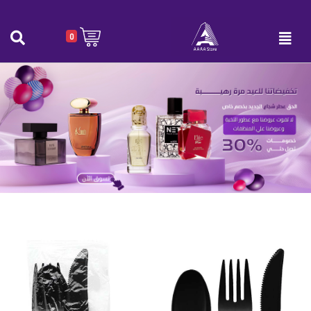
0
طقم ملاعق + سكين + شوك + منديل عدد 20 .
الرئيسية
|
طقم ملاعق + سكين + شوك + منديل عدد 20 .