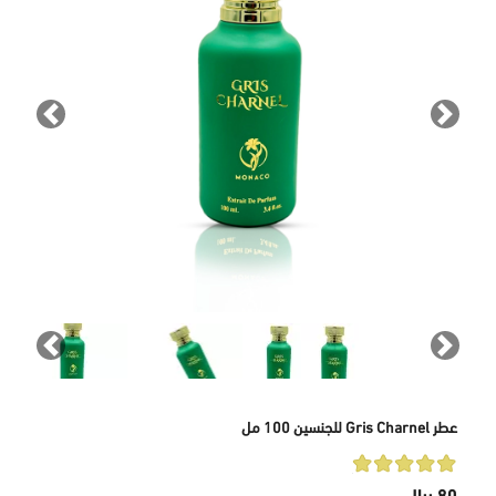
revious
Next
revious
Next
عطر Gris Charnel للجنسين 100 مل
80 ريال