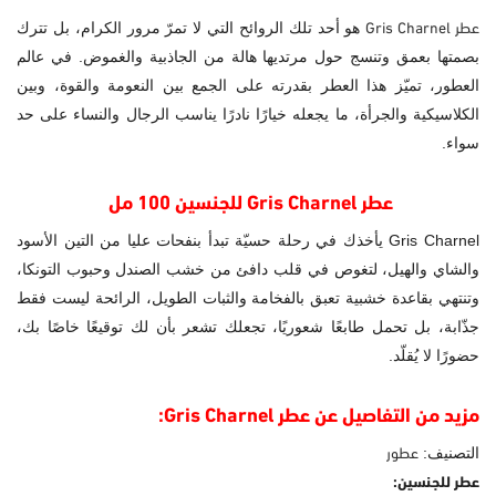
عطر Gris Charnel
هو أحد تلك الروائح التي لا تمرّ مرور الكرام، بل تترك
بصمتها بعمق وتنسج حول مرتديها هالة من الجاذبية والغموض. في عالم
العطور، تميّز هذا العطر بقدرته على الجمع بين النعومة والقوة، وبين
الكلاسيكية والجرأة، ما يجعله خيارًا نادرًا يناسب الرجال والنساء على حد
سواء.
عطر Gris Charnel للجنسين 100 مل
Gris Charnel يأخذك في رحلة حسيّة تبدأ بنفحات عليا من التين الأسود
والشاي والهيل، لتغوص في قلب دافئ من خشب الصندل وحبوب التونكا،
وتنتهي بقاعدة خشبية تعبق بالفخامة والثبات الطويل، الرائحة ليست فقط
جذّابة، بل تحمل طابعًا شعوريًا، تجعلك تشعر بأن لك توقيعًا خاصًا بك،
حضورًا لا يُقلّد.
مزيد من التفاصيل عن عطر Gris Charnel:
عطور
التصنيف:
عطر للجنسين: