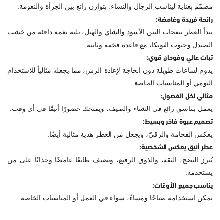
مصمّم بعناية ليناسب الرجال والنساء، بتوازن رائع بين الجرأة والنعومة.
رائحة فريدة وغامضة:
يبدأ العطر بنفحات التين الأسود والشاي والهيل، تليه نغمة دافئة من خشب
الصندل وحبوب التونكا، مع قاعدة فخمة وثابتة.
ثبات عالي وفوحان قوي:
يدوم لساعات طويلة دون الحاجة لإعادة الرش، مما يجعله مثالياً للاستخدام
اليومي أو المناسبات الخاصة.
مثالي لكل الفصول:
يعمل بتناسق رائع في الشتاء والصيف، ويمنحك حضورًا أنيقًا في أي وقت.
تصميم عبوة فاخر وبسيط:
يعكس الفخامة والرقيّ، ويجعل من العطر هدية مثالية أيضًا.
عطر أنيق يعكس الشخصية:
يُبرز النضج، الثقة، والذوق الرفيع، ويضيف طابعًا غامضًا وجذابًا على من
يستخدمه.
يناسب جميع الأوقات:
يمكن استخدامه صباحًا ومساءً، سواء في العمل أو المناسبات الخاصة.