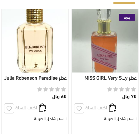
جديد
عطر MISS GIRL Very S…y
عطر Julia Robenson Paradise
نسائي 80 مل
للجنسين 100 مل
70 ريال
60 ريال
اضف للسلة
اضف للسلة
السعر شامل الضريبة
السعر شامل الضريبة