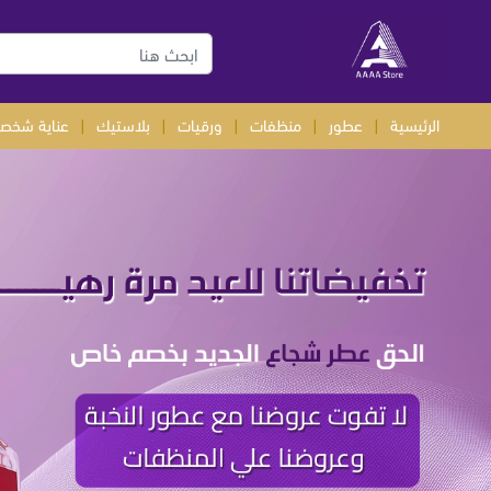
الرئيسية
|
عطور
|
منظفات
|
ورقيات
|
بلاستيك
|
عناية شخصي