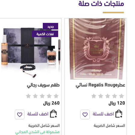
منتجات ذات صلة
جديد
نفذت الكمية
عطرRegalis Rouge نسائي
طقم سويف رجالي
100 مل
120 ريال
260 ريال
اضف للسلة
اضف للسلة
السعر شامل الضريبة
السعر شامل الضريبة
مشمولة فى الشحن المجاني