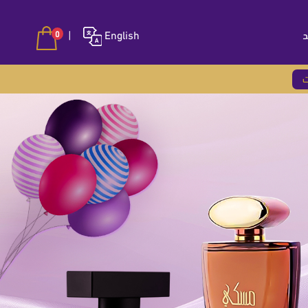
د
English
|
0
ت