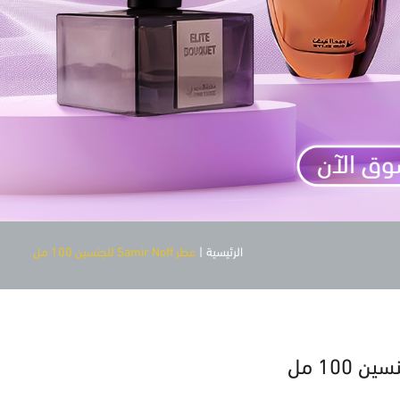
الرئيسية
|
عطر Samir Noff للجنسين 100 مل