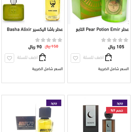
عطر Pear Potion Emir التابع
عطر باشا اليكسير Basha Alixir
لعلامة Paris corner للجنسين
رجالي 100 ملي
100 مل
105 ريال
150 ريال
90 ريال
اضف للسلة
اضف للسلة
السعر شامل الضريبة
السعر شامل الضريبة
جديد
جديد
خصم 9%