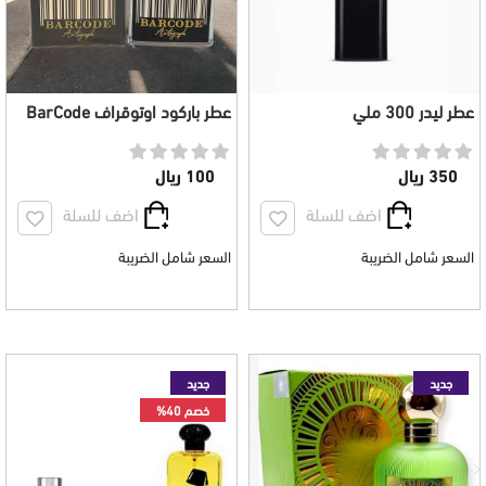
عطر ليدر 300 ملي
عطر باركود اوتوقراف BarCode
Autograph للجنسين 100 مل
350 ريال
100 ريال
اضف للسلة
اضف للسلة
السعر شامل الضريبة
السعر شامل الضريبة
جديد
جديد
خصم 40%