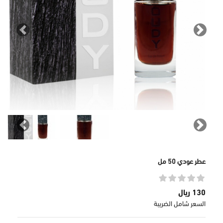
revious
Next
revious
Next
عطر عودي 50 مل
130 ريال
السعر شامل الضريبة