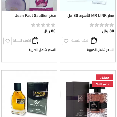
عطر MR LINK الأسود 80 مل
عطر Jean Paul Gaultier
Purple نسائي 100 مل
80 ريال
80 ريال
اضف للسلة
اضف للسلة
السعر شامل الضريبة
السعر شامل الضريبة
مخفض
خصم 20%