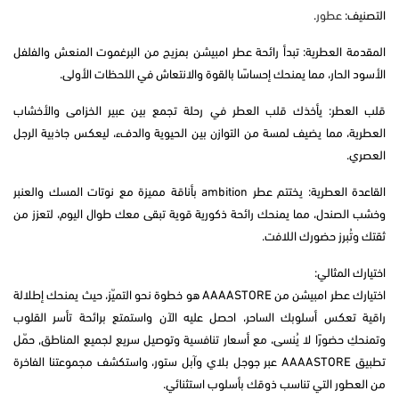
التصنيف:
عطور
.
المقدمة العطرية: تبدأ رائحة عطر امبيشن بمزيج من البرغموت المنعش والفلفل
الأسود الحار، مما يمنحك إحساسًا بالقوة والانتعاش في اللحظات الأولى.
قلب العطر: يأخذك قلب العطر في رحلة تجمع بين عبير الخزامى والأخشاب
العطرية، مما يضيف لمسة من التوازن بين الحيوية والدفء، ليعكس جاذبية الرجل
العصري.
القاعدة العطرية: يختتم عطر ambition بأناقة مميزة مع نوتات المسك والعنبر
وخشب الصندل، مما يمنحك رائحة ذكورية قوية تبقى معك طوال اليوم، لتعزز من
ثقتك وتُبرز حضورك اللافت.
اختيارك المثالي:
اختيارك عطر امبيشن من AAAASTORE هو خطوة نحو التميّز، حيث يمنحك إطلالة
راقية تعكس أسلوبك الساحر، احصل عليه الآن واستمتع برائحة تأسر القلوب
وتمنحكِ حضورًا لا يُنسى، مع أسعار تنافسية وتوصيل سريع لجميع المناطق, حمّل
تطبيق AAAASTORE عبر جوجل بلاي وآبل ستور، واستكشف مجموعتنا الفاخرة
من العطور التي تناسب ذوقك بأسلوب استثنائي.