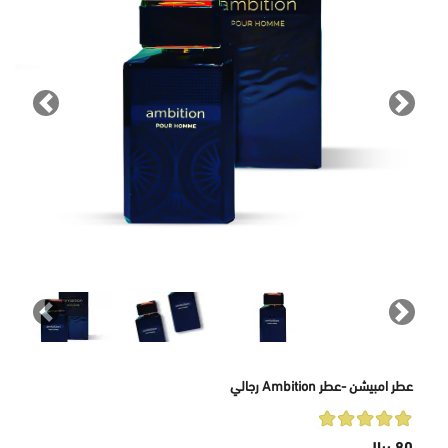
revious
Next
revious
Next
عطر امبيشن -عطر Ambition رجالي
80 ريال