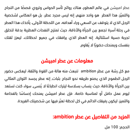
عطر امبيشن
في عالم العطور، هناك روائح تأسر الحواس وتروي قصصًا من النجاح
والتميّز، هذا العطر هو واحد منهم، إنه ليس مجرد عطر، بل هو انعكاس لشخصية
الرجل الذي لا يتوقف عن السعي وراء أهدافه، من اللحظة الأولى، يأخذك هذا العطر
في رحلة آسرة تجمع بين الجرأة والأناقة، حيث تمتزج النفحات العطرية بدقة لتخلق
تجربة حسية استثنائية، إنه العطر الذي يرافقك في جميع لحظاتك، ليعزز ثقتك
بنفسك ويمنحك حضورًا لا يُقاوم.
معلومات عن عطر امبيشن
مع كل رشة من عطر ambition تنبعث منه هالة من القوة والثقة، ليعكس حضور
الرجل الطموح الذي يصنع طريقه نحو النجاح بثبات, إنه عطر يجسد التوازن المثالي
بين الجرأة والأناقة، حيث ينساب بسلاسة ليترك انطباعًا لا يُنسى, سواء كنت تستعد
ليوم عمل حافل أو لمناسبة خاصة، فإن عطر امبيشن يمنحك إحساسًا بالفخامة
والتميز، ليكون رفيقك الدائم في كل لحظة تعبّر فيها عن شخصيتك الفريدة.
المزيد من التفاصيل عن عطر ambition:
الحجم: 100 مل.