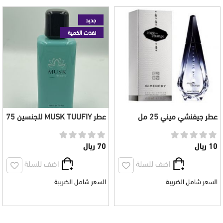
جديد
نفذت الكمية
عطر جيفنشي ميني 25 مل
عطر MUSK TUUFIY للجنسين 75
مل
10 ريال
70 ريال
اضف للسلة
اضف للسلة
السعر شامل الضريبة
السعر شامل الضريبة