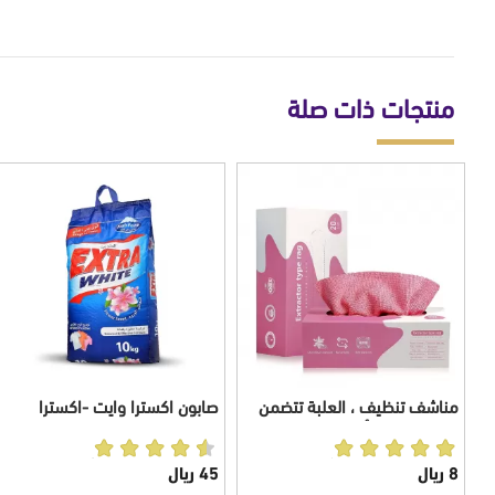
منتجات ذات صلة
مناشف تنظيف ، العلبة تتضمن
صابون اكسترا وايت -اكسترا
20 منشفة، ، ألياف دقيقة، 20 x
وايت صابون ملابس بودرة 10
20 سم
كيلو
8 ريال
45 ريال