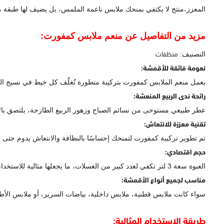
المعزز،منتج لا يكتفي بمنحك ملابس ناعمة الملمس، بل يضيف لها طبقة من
مزيد من التفاصيل عن منعم ملابس كمفورت:
منظفات
التصنيف:
نعومة فائقة للأقمشة:
يعمل منعم الملابس كمفورت بتركيبة متطورة تُغلّف كل خيط في نسيج الم
رائحة ندى الربيع المنعشة:
عطر طبيعي مستوحى من نسائم الصباح وزهور الربيع الطازجة، يلتصق بالأ
تقنية معززة للانتعاش:
تم تطوير تركيبة كمفورت لتمنحك إحساسًا بالنظافة والانتعاش يدوم حتى ب
حجم اقتصادي:
العبوة سعة 3 لتر تكفي لعدد كبير من الغسلات، ما يجعلها مثالية للاستخدام اليومي لجميع أفراد الأسرة.
مناسب لجميع أنواع الأقمشة:
سواء كانت ملابس قطنية، ملابس داخلية، بياضات السرير، أو ملابس الأ
طريقة الاستخدام المثالية: