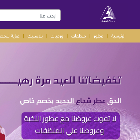
الرئيسية
|
عطور
|
منظفات
|
ورقيات
|
بلاستيك
|
عناية شخصي