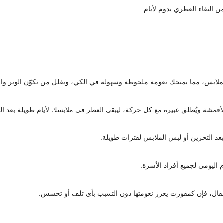
 النقاء العطري يدوم لأيام.
لابس، مما يمنحك نعومة ملحوظة وسهولة في الكي، ويقلل من تكوّن الوبر والت
قمشة ويُطلق عبيره مع كل حركة، ليبقى العطر في ملابسك لأيام طويلة بعد ال
عد التخزين أو لبس الملابس لفترات طويلة.
طفال، فإن كمفورت يعزز نعومتها دون التسبب بأي تلف أو تحسس.