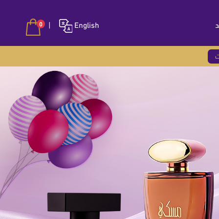
د
English
|
0
ت