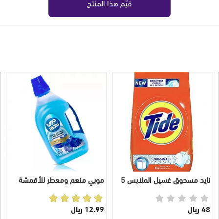
قيّم هذا المنتج
تايد مسحوق غسيل الملابس 5
موبي منعم ومعطر للأقمشة
كيلو
ازرق 2 لتر
48 ريال
12.99 ريال