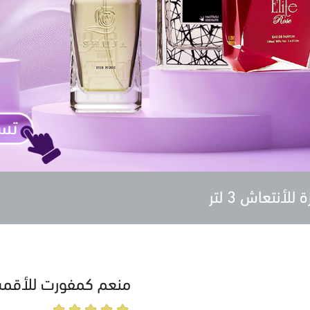
نتعاش 3 لتر
منعم كمفورت للأقمشة ند