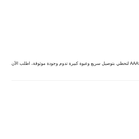
اجعلي من ملابسك مصدرًا للرائحة الطيبة والملمس الناعم واحصلي على عبوة منعم الملابس – ندى الربيع 3 لتر بتقنية الانتعاش المعزز الآن عبر AAASTORE لتحظي بتوصيل سريع وعبوة كبيرة تدوم وجودة موثوقة، اطلب الآن