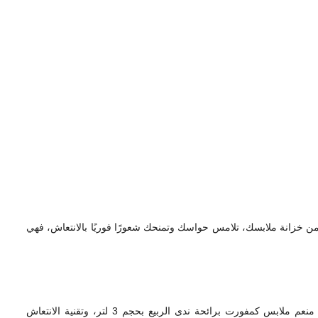
لة من خزانة ملابسك، تلامس حواسك وتمنحك شعورًا فوريًا بالانتعاش، فهي
إنّ راحة الأقمشة ورائحتها ليست مجرد رفاهية منزلية، بل جزء لا يتجزأ من أسلوب حياتك، وهنا يأتي دور المنتج الذي أعاد تعريف نعومة الملابس، منعم ملابس كمفورت برائحة ندى الربيع بحجم 3 لتر، وتقنية الانتعاش