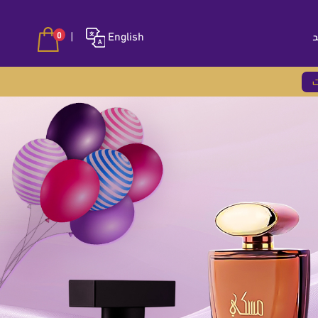
د
English
|
0
ت