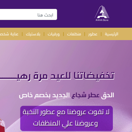
الرئيسية
|
عطور
|
منظفات
|
ورقيات
|
بلاستيك
|
عناية شخصي