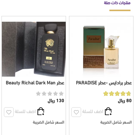
منتجات ذات صلة
عطر برادايس -عطر PARADISE
عطر Beauty Richal Dark Man
للجنسين 100 مل
رجالي 100 مل
80 ريال
130 ريال
اضف للسلة
اضف للسلة
السعر شامل الضريبة
السعر شامل الضريبة