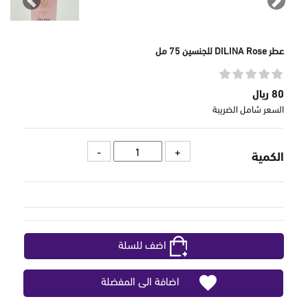
revious
Next
عطر DILINA Rose للجنسين 75 مل
80 ريال
السعر شامل الضريبة
الكمية
اضف للسلة
اضافة الى المفضلة