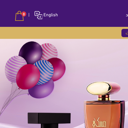
د
English
|
0
ت