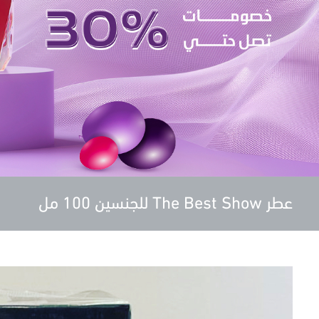
عطر The Best Show للجنسين 100 مل