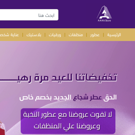
الرئيسية
|
عطور
|
منظفات
|
ورقيات
|
بلاستيك
|
عناية شخصي