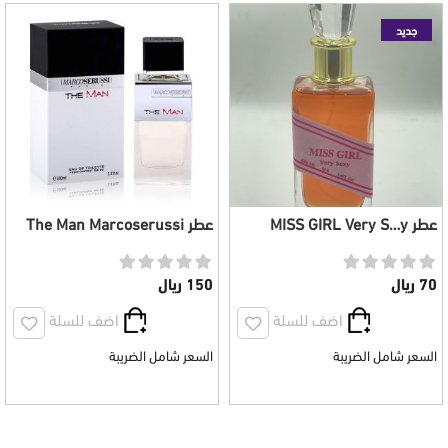
جديد
عطر MISS GIRL Very S…y
عطر The Man Marcoserussi
نسائي 80 مل
رجالي 100 مل
70 ريال
150 ريال
اضف للسلة
اضف للسلة
السعر شامل الضريبة
السعر شامل الضريبة