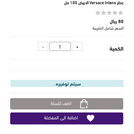
عطر Versace Intens الابيض 100 مل
80 ريال
السعر شامل الضريبة
الكمية
سيتم توفيره
.
اضف للسلة
اضافة الى المفضلة