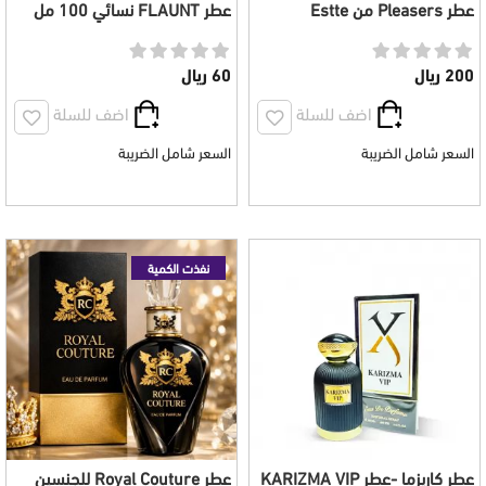
عطر Pleasers من Estte
عطر FLAUNT نسائي 100 مل
Lauder نسائي 100 مل
200 ريال
60 ريال
اضف للسلة
اضف للسلة
السعر شامل الضريبة
السعر شامل الضريبة
نفذت الكمية
عطر كاريزما -عطر KARIZMA VIP
عطر Royal Couture للجنسين