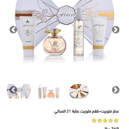
revious
Next
revious
Next
عطر فلوريت-طقم فلوريت عناية 21 النسائي
260 ريال