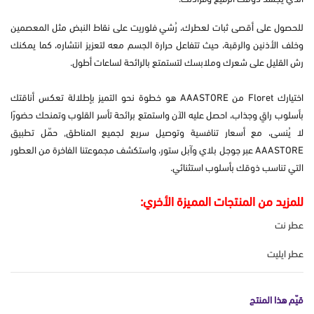
للحصول على أقصى ثبات لعطرك، رُشي فلوريت على نقاط النبض مثل المعصمين
وخلف الأذنين والرقبة، حيث تتفاعل حرارة الجسم معه لتعزيز انتشاره، كما يمكنك
رش القليل على شعرك وملابسك لتستمتع بالرائحة لساعات أطول.
اختيارك Floret من AAASTORE هو خطوة نحو التميز بإطلالة تعكس أناقتك
بأسلوب راقٍ وجذاب، احصل عليه الآن واستمتع برائحة تأسر القلوب وتمنحك حضورًا
لا يُنسى، مع أسعار تنافسية وتوصيل سريع لجميع المناطق, حمّل تطبيق
AAASTORE عبر جوجل بلاي وآبل ستور، واستكشف مجموعتنا الفاخرة من العطور
التي تناسب ذوقك بأسلوب استثنائي.
للمزيد من المنتجات المميزة الأخري:
عطر نت
عطر ايليت
قيّم هذا المنتج