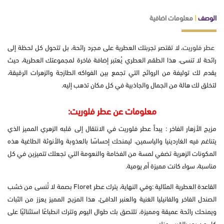
الوصف
|
معلومات اضافية
عطر فلوريت
، لا تقتصر تجربتك العطرية على مجرد رائحة، بل تتحول كل لحظة إلى
رائحة لا تنسى، هذا الطقم العطري يُعتبر إضافة فاخرة لمجموعتك العطرية، حيث
يقدم لك توليفة من الروائح التي تجمع بين الفواكه الطازجة والزهرات الرقيقة،
لتخلق لك هالة من الجمال والجاذبية في كل مكان تذهب إليه.
معلومات عن عطر فلوريت:
مزيج الأزهار الفاخر : يبدأ عطر فلوريت في الانتقال إلى قلبه الزهري المميز الذي
يتناغم فيه الغاردينيا والياسمين، ليمنحك إحساسًا بالعذوبة والأنوثة الطاغية هذه
المكونات الزهرية تضفي لمسة من الفخامة والنعومة التي تجعلك تتميزين في كل
مناسبة، سواء كانت مميزة أم يومية.
القاعدة العطرية المثالية :وفي النهاية، يترك عطر Floret بصمة لا تُنسى من خشب
الصندل الفاخر والفانيليا الغنية والعنبر الدافئ، هذا المزيج المميز يعزز من الثبات
ويمنحك رائحة عميقة ومميزة، تلتصق بك طوال اليوم وتترك انطباعًا استثنائيًا على
كل من يمر بالقرب منك.