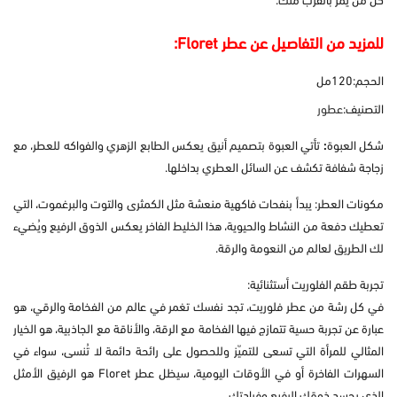
للمزيد من التفاصيل عن عطر Floret:
الحجم:120مل
التصنيف:
عطور
شكل العبوة
:
تأتي العبوة بتصميم أنيق يعكس الطابع الزهري والفواكه للعطر، مع
زجاجة شفافة تكشف عن السائل العطري بداخلها.
مكونات العطر: يبدأ بنفحات فاكهية منعشة مثل الكمثرى والتوت والبرغموت، التي
تعطيك دفعة من النشاط والحيوية، هذا الخليط الفاخر يعكس الذوق الرفيع ويُضيء
لك الطريق لعالم من النعومة والرقة.
تجربة طقم الفلوريت أستثنائية:
في كل رشة من عطر فلوريت، تجد نفسك تغمر في عالم من الفخامة والرقي، هو
عبارة عن تجربة حسية تتمازج فيها الفخامة مع الرقة، والأناقة مع الجاذبية، هو الخيار
المثالي للمرأة التي تسعى للتميّز وللحصول على رائحة دائمة لا تُنسى، سواء في
السهرات الفاخرة أو في الأوقات اليومية، سيظل عطر Floret هو الرفيق الأمثل
الذي يجسد ذوقك الرفيع وفرادتك.