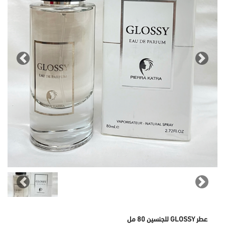
revious
Next
revious
Next
عطر GLOSSY للجنسين 80 مل