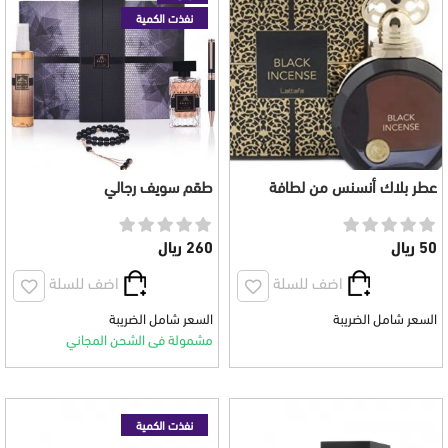
نفذت الكمية
عطر بلاك أنسنس من لطافة
طقم سويف رجالي
للنساء 100 مل
50 ريال
260 ريال
اضف للسلة
اضف للسلة
السعر شامل الضريبة
السعر شامل الضريبة
مشمولة فى الشحن المجاني
نفذت الكمية